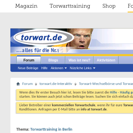
Magazin
Torwarttraining
Shop
F
Forum
Blogs
Was ist neu?
Aktivitäten
Neue Beiträge
Hilfe
Aktionen
Nützliche Links
Forum
torwart.de-Interaktiv
Torwart-Wechselbörse und Torwart
Wenn dies Ihr erster Besuch hier ist, lesen Sie bitte zuerst die
Hilfe - Häufig g
starten. Sie können auch jetzt schon Beiträge lesen. Suchen Sie sich einfach 
Lieber Betreiber einer
kommerziellen Torwartschule
, wenn ihr für eure
Torwar
Konditionen. Anfragen per E-Mail bitte an
info at torwart.de
.
Thema:
Torwarttraining in Berlin