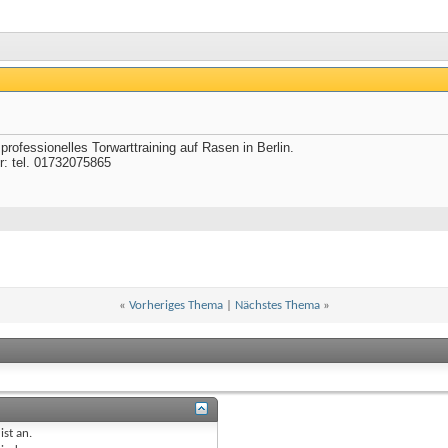
 professionelles Torwarttraining auf Rasen in Berlin.
er: tel. 01732075865
«
Vorheriges Thema
|
Nächstes Thema
»
ist
an
.