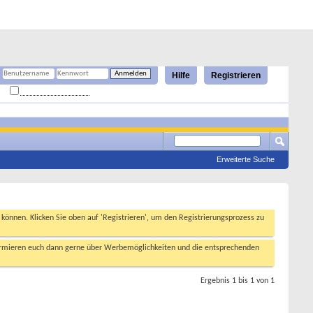
Hilfe
Registrieren
Angemeldet bleiben?
Erweiterte Suche
n können. Klicken Sie oben auf 'Registrieren', um den Registrierungsprozess zu
formieren euch dann gerne über Werbemöglichkeiten und die entsprechenden
Ergebnis 1 bis 1 von 1