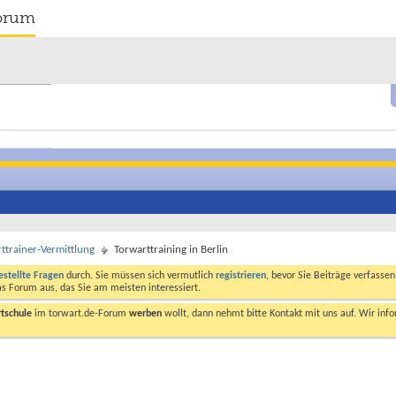
orum
trainer-Vermittlung
Torwarttraining in Berlin
estellte Fragen
durch. Sie müssen sich vermutlich
registrieren
, bevor Sie Beiträge verfasse
das Forum aus, das Sie am meisten interessiert.
tschule
im torwart.de-Forum
werben
wollt, dann nehmt bitte Kontakt mit uns auf. Wir in