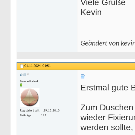
Viele Grüße
Kevin
Geändert von kevi
01.11.2024,
01:51
chili
Torwarttalent
Erstmal gute 
Zum Duschen h
Registriert seit
29.12.2010
wieder Fixier
Beiträge
121
werden sollte