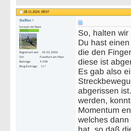
28.11.2024,
08:07
Steffen
torwart.de-Team
So, halten wir 
Du hast einen
die den Finger
Registriert seit
05.02.2006
Ort
Frankfurt am Main
diese ist abge
Beiträge
9.598
Blog-Einträge
167
Es gab also e
Streckbewegu
abgerissen ist
werden, konnte
Momentum ent
welches dann 
hat, so daß di