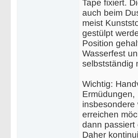
Tape fixiert. 
auch beim Dus
meist Kunststo
gestülpt werde
Position geha
Wasserfest un
selbstständig 
Wichtig: Han
Ermüdungen, 
insbesondere 
erreichen möc
dann passiert 
Daher kontinu