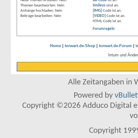
Neue Themen erstellen:
Nein
BB-Code
ist
an
.
Themen beantworten:
Nein
Smileys
sind
an
.
Anhänge hochladen:
Nein
[IMG]
Code ist
an
.
Beiträge bearbeiten:
Nein
[VIDEO]
Code ist
an
.
HTML-Code ist
an
.
Forumregeln
Home
|
torwart.de-Shop
|
torwart.de-Forum
|
t
Irrtum und Ände
Alle Zeitangaben in W
Powered by
vBulle
Copyright ©2026 Adduco Digital e.K
vo
Copyright 1999