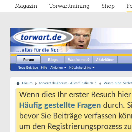
Magazin
Torwarttraining
Shop
F
Forum
Blogs
Was ist neu?
Aktivitäten
Neue Beiträge
Hilfe
Aktionen
Nützliche Links
Forum
torwart.de-Forum - Alles für die Nr. 1
Was tun bei Verle
Wenn dies Ihr erster Besuch hier i
Häufig gestellte Fragen
durch. S
bevor Sie Beiträge verfassen könn
um den Registrierungsprozess zu 