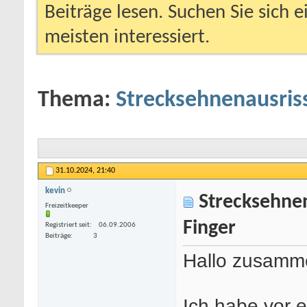
Beiträge lesen. Suchen Sie sich 
meisten interessiert.
Thema:
Strecksehnenausriss
31.10.2024,
21:40
kevin
Strecksehnena
Freizeitkeeper
Finger
Registriert seit
06.09.2006
Beiträge
3
Hallo zusamm
Ich habe vor 