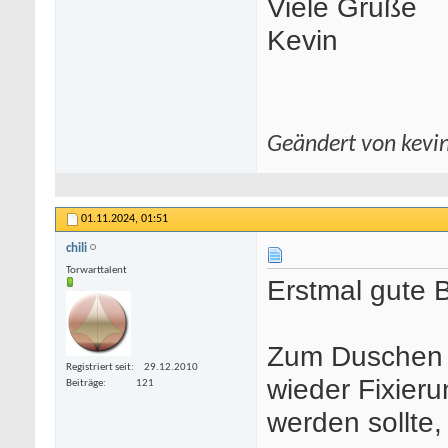
Viele Grüße
Kevin
Geändert von kevi
01.11.2024,
01:51
chili
Torwarttalent
Erstmal gute 
Zum Duschen h
Registriert seit
29.12.2010
wieder Fixier
Beiträge
121
werden sollte