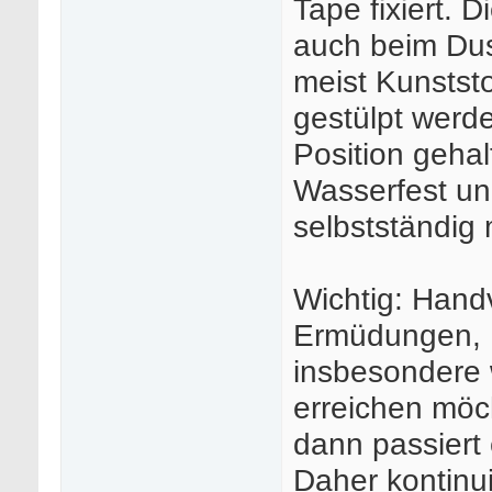
Tape fixiert. 
auch beim Dus
meist Kunststo
gestülpt werde
Position geha
Wasserfest un
selbstständig 
Wichtig: Han
Ermüdungen, 
insbesondere 
erreichen möc
dann passiert 
Daher kontinu