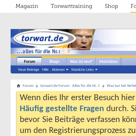
Magazin
Torwarttraining
Shop
F
Forum
Blogs
Was ist neu?
Aktivitäten
Neue Beiträge
Hilfe
Aktionen
Nützliche Links
Forum
torwart.de-Forum - Alles für die Nr. 1
Was tun bei Verle
Wenn dies Ihr erster Besuch hier i
Häufig gestellte Fragen
durch. S
bevor Sie Beiträge verfassen könn
um den Registrierungsprozess zu 