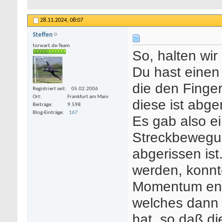
28.11.2024,
08:07
Steffen
torwart.de-Team
So, halten wir 
Du hast einen
die den Finger
Registriert seit
05.02.2006
Ort
Frankfurt am Main
diese ist abge
Beiträge
9.598
Blog-Einträge
167
Es gab also e
Streckbewegu
abgerissen ist
werden, konnte
Momentum ent
welches dann 
hat, so daß di