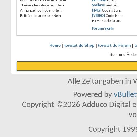
Neue Themen erstellen:
Nein
BB-Code
ist
an
.
Themen beantworten:
Nein
Smileys
sind
an
.
Anhänge hochladen:
Nein
[IMG]
Code ist
an
.
Beiträge bearbeiten:
Nein
[VIDEO]
Code ist
an
.
HTML-Code ist
an
.
Forumregeln
Home
|
torwart.de-Shop
|
torwart.de-Forum
|
t
Irrtum und Ände
Alle Zeitangaben in W
Powered by
vBulle
Copyright ©2026 Adduco Digital e.K
vo
Copyright 1999