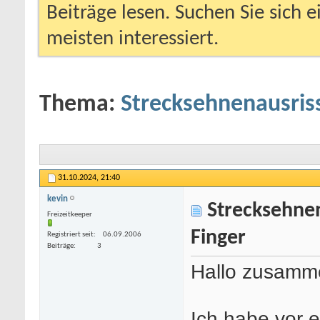
Beiträge lesen. Suchen Sie sich 
meisten interessiert.
Thema:
Strecksehnenausriss
31.10.2024,
21:40
kevin
Strecksehnena
Freizeitkeeper
Finger
Registriert seit
06.09.2006
Beiträge
3
Hallo zusamm
Ich habe vor 