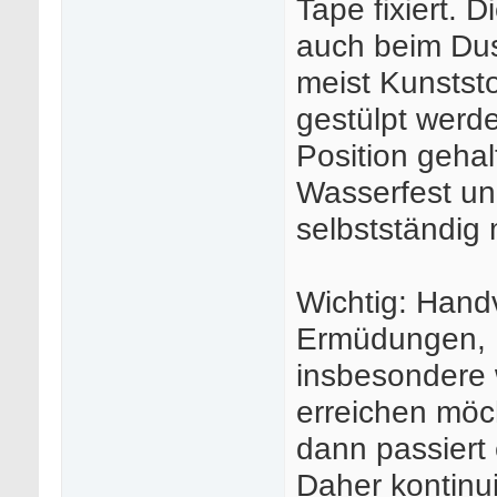
Tape fixiert. 
auch beim Dus
meist Kunststo
gestülpt werde
Position geha
Wasserfest un
selbstständig 
Wichtig: Han
Ermüdungen, 
insbesondere 
erreichen möc
dann passiert 
Daher kontinu