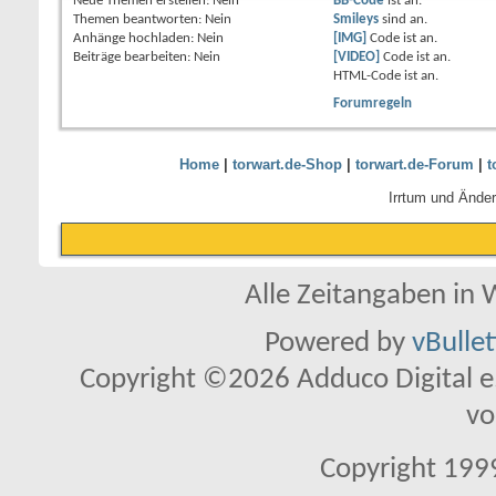
Neue Themen erstellen:
Nein
BB-Code
ist
an
.
Themen beantworten:
Nein
Smileys
sind
an
.
Anhänge hochladen:
Nein
[IMG]
Code ist
an
.
Beiträge bearbeiten:
Nein
[VIDEO]
Code ist
an
.
HTML-Code ist
an
.
Forumregeln
Home
|
torwart.de-Shop
|
torwart.de-Forum
|
t
Irrtum und Ände
Alle Zeitangaben in W
Powered by
vBulle
Copyright ©2026 Adduco Digital e.K
vo
Copyright 1999