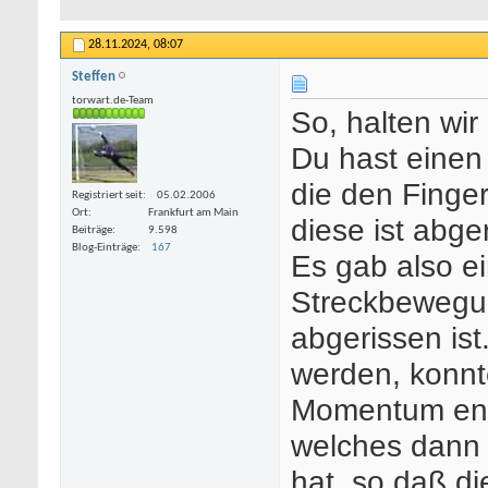
28.11.2024,
08:07
Steffen
torwart.de-Team
So, halten wir 
Du hast einen
die den Finger
Registriert seit
05.02.2006
Ort
Frankfurt am Main
diese ist abge
Beiträge
9.598
Blog-Einträge
167
Es gab also e
Streckbewegu
abgerissen ist
werden, konnte
Momentum ent
welches dann 
hat, so daß di