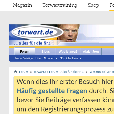
Magazin
Torwarttraining
Shop
F
Forum
Blogs
Was ist neu?
Aktivitäten
Neue Beiträge
Hilfe
Aktionen
Nützliche Links
Forum
torwart.de-Forum - Alles für die Nr. 1
Was tun bei Verle
Wenn dies Ihr erster Besuch hier i
Häufig gestellte Fragen
durch. S
bevor Sie Beiträge verfassen könn
um den Registrierungsprozess zu 