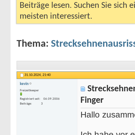
Beiträge lesen. Suchen Sie sich 
meisten interessiert.
Thema:
Strecksehnenausriss
31.10.2024,
21:40
kevin
Strecksehnena
Freizeitkeeper
Finger
Registriert seit
06.09.2006
Beiträge
3
Hallo zusamm
Ich habe vor 