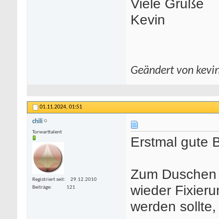
Viele Grüße
Kevin
Geändert von kevi
01.11.2024,
01:51
chili
Torwarttalent
Erstmal gute 
Zum Duschen h
Registriert seit
29.12.2010
wieder Fixier
Beiträge
121
werden sollte