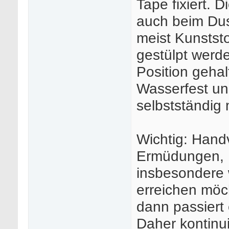
Tape fixiert. 
auch beim Dus
meist Kunststo
gestülpt werde
Position geha
Wasserfest un
selbstständig 
Wichtig: Han
Ermüdungen, 
insbesondere 
erreichen möc
dann passiert 
Daher kontinu