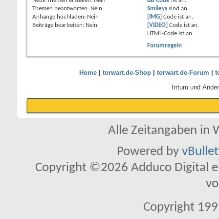
Neue Themen erstellen:
Nein
BB-Code
ist
an
.
Themen beantworten:
Nein
Smileys
sind
an
.
Anhänge hochladen:
Nein
[IMG]
Code ist
an
.
Beiträge bearbeiten:
Nein
[VIDEO]
Code ist
an
.
HTML-Code ist
an
.
Forumregeln
Home
|
torwart.de-Shop
|
torwart.de-Forum
|
t
Irrtum und Ände
Alle Zeitangaben in W
Powered by
vBulle
Copyright ©2026 Adduco Digital e.K
vo
Copyright 1999