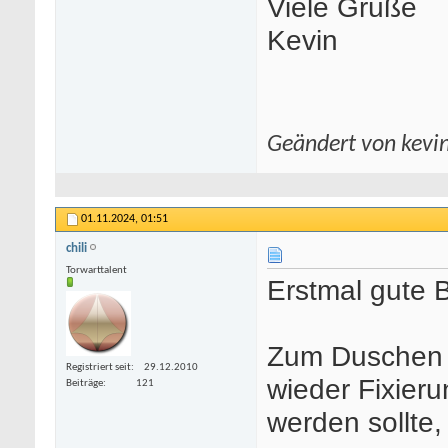
Viele Grüße
Kevin
Geändert von kevi
01.11.2024,
01:51
chili
Torwarttalent
Erstmal gute 
Zum Duschen h
Registriert seit
29.12.2010
wieder Fixier
Beiträge
121
werden sollte