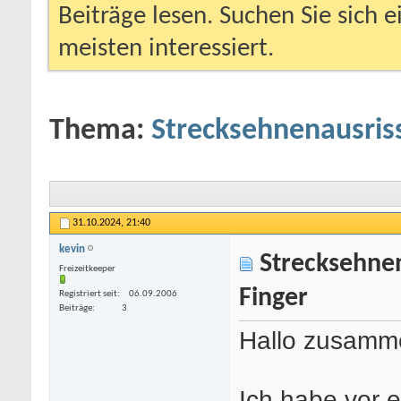
Beiträge lesen. Suchen Sie sich 
meisten interessiert.
Thema:
Strecksehnenausriss
31.10.2024,
21:40
kevin
Strecksehnena
Freizeitkeeper
Finger
Registriert seit
06.09.2006
Beiträge
3
Hallo zusamm
Ich habe vor 