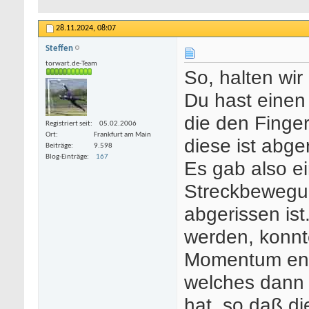
28.11.2024,
08:07
Steffen
torwart.de-Team
So, halten wir 
Du hast einen
die den Finger
Registriert seit
05.02.2006
Ort
Frankfurt am Main
diese ist abge
Beiträge
9.598
Blog-Einträge
167
Es gab also e
Streckbewegu
abgerissen ist
werden, konnte
Momentum ent
welches dann 
hat, so daß di