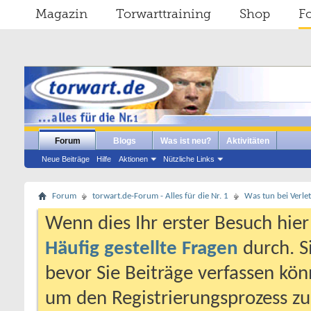
Magazin
Torwarttraining
Shop
F
Forum
Blogs
Was ist neu?
Aktivitäten
Neue Beiträge
Hilfe
Aktionen
Nützliche Links
Forum
torwart.de-Forum - Alles für die Nr. 1
Was tun bei Verle
Wenn dies Ihr erster Besuch hier i
Häufig gestellte Fragen
durch. S
bevor Sie Beiträge verfassen könn
um den Registrierungsprozess zu 