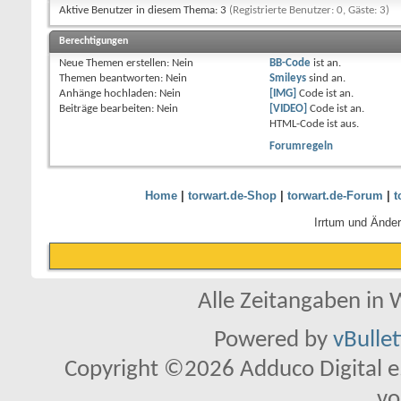
Aktive Benutzer in diesem Thema: 3
(Registrierte Benutzer: 0, Gäste: 3)
Berechtigungen
Neue Themen erstellen:
Nein
BB-Code
ist
an
.
Themen beantworten:
Nein
Smileys
sind
an
.
Anhänge hochladen:
Nein
[IMG]
Code ist
an
.
Beiträge bearbeiten:
Nein
[VIDEO]
Code ist
an
.
HTML-Code ist
aus
.
Forumregeln
Home
|
torwart.de-Shop
|
torwart.de-Forum
|
t
Irrtum und Ände
Alle Zeitangaben in W
Powered by
vBulle
Copyright ©2026 Adduco Digital e.K
vo