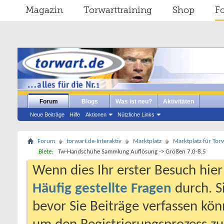
Magazin
Torwarttraining
Shop
F
Forum
Blogs
Was ist neu?
Aktivitäten
Neue Beiträge
Hilfe
Aktionen
Nützliche Links
Forum
torwart.de-Interaktiv
Marktplatz
Marktplatz für Torw
Biete:
Tw-Handschuhe Sammlung Auflösung -> Größen 7,0-8,5
Wenn dies Ihr erster Besuch hier i
Häufig gestellte Fragen
durch. S
bevor Sie Beiträge verfassen könn