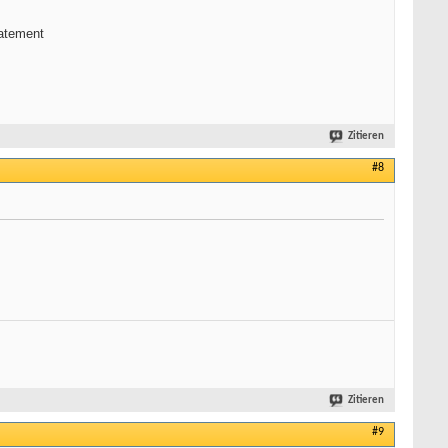
tatement
Zitieren
#8
Zitieren
#9