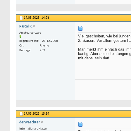
19.05.2025,
14:28
Pascal R.
Amateurtorwart
Viel gescholten, wie bei jungen
2. Saison. Vor allem gestern ha
Registriert seit
28.12.2008
Ort
Rheine
Man merkt ihm einfach das imme
Beiträge
239
kantig. Aber seine Leistungen
mit dabei sein darf.
19.05.2025,
15:14
derwaechter
Internationale Klasse