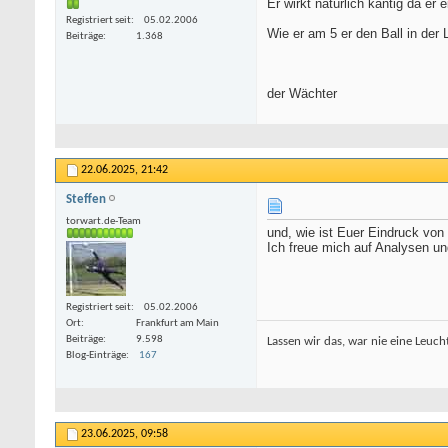
Er wirkt natürlich kantig da er 
Registriert seit
05.02.2006
Wie er am 5 er den Ball in der
Beiträge
1.368
der Wächter
22.06.2025,
21:42
Steffen
torwart.de-Team
und, wie ist Euer Eindruck von 
Ich freue mich auf Analysen u
Registriert seit
05.02.2006
Ort
Frankfurt am Main
Beiträge
9.598
Lassen wir das, war nie eine Leucht
Blog-Einträge
167
23.06.2025,
09:58