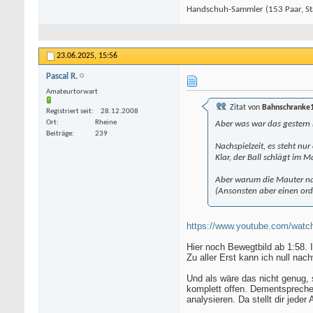
Handschuh-Sammler (153 Paar, St
23.06.2025,
15:56
Pascal R.
Amateurtorwart
Zitat von
Bahnschranke
Registriert seit
28.12.2008
Ort
Rheine
Aber was war das gestern 
Beiträge
239
Nachspielzeit, es steht nur
Klar, der Ball schlägt im M
Aber warum die Mauter nac
(Ansonsten aber einen orde
https://www.youtube.com/wat
Hier noch Bewegtbild ab 1:58. 
Zu aller Erst kann ich null nac
Und als wäre das nicht genug, 
komplett offen. Dementsprechen
analysieren. Da stellt dir jede