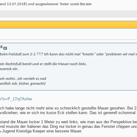
and 13.07.2018) und ausgewiesener Tester sowie Berater
18
beim Freistoß zum 2-2 ??!? Ich kann das nicht mal "kreativ" oder "probieren wir mal
 ein Rechtsfuß bereit und er stellt die Mauer nach links.
auereck ein.
h rechts...Ich versteh es ned
ntlich Job, bisher, gemacht)
ch?v=P_17nj7Axhw
Ich habe lange nicht mehr eine so schrecklich gestellte Mauer gesehen. Bei 2
hvollziehen, wie er sich ins kurze Eck stellen kann. Das ist generell schonmal
stand die Mauer locker 1 Meter zu weit links, wie man aus der Perspektive b
d musste der Italiener das Ding nur locker in genau das Fenster chippen und 
r A-Jugend Kreisliga Keeper eine bessere Mauer.