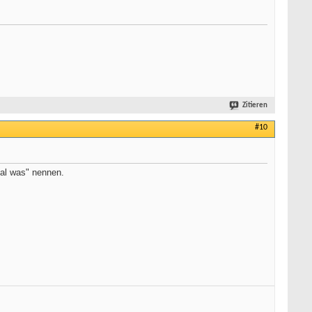
Zitieren
#10
mal was" nennen.