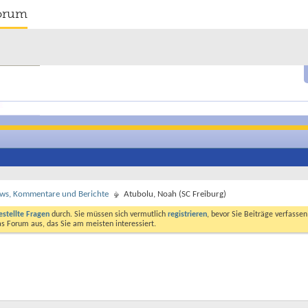
orum
ews, Kommentare und Berichte
Atubolu, Noah (SC Freiburg)
estellte Fragen
durch. Sie müssen sich vermutlich
registrieren
, bevor Sie Beiträge verfasse
das Forum aus, das Sie am meisten interessiert.