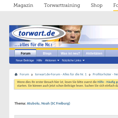
Magazin
Torwarttraining
Shop
F
Forum
Blogs
Was ist neu?
Aktivitäten
Neue Beiträge
Hilfe
Aktionen
Nützliche Links
Forum
torwart.de-Forum - Alles für die Nr. 1
Profitorhüter - N
Wenn dies Ihr erster Besuch hier ist, lesen Sie bitte zuerst die
Hilfe - Häufig g
starten. Sie können auch jetzt schon Beiträge lesen. Suchen Sie sich einfach 
Thema:
Atubolu, Noah (SC Freiburg)