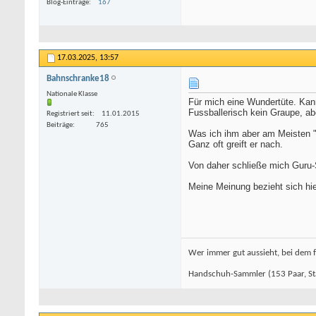
Blog-Einträge
167
17.03.2025,
13:57
Bahnschranke18
Nationale Klasse
Für mich eine Wundertüte. Kann
Fussballerisch kein Graupe, a
Registriert seit
11.01.2015
Beiträge
765
Was ich ihm aber am Meisten "a
Ganz oft greift er nach.
Von daher schließe mich Guru-S
Meine Meinung bezieht sich h
Wer immer gut aussieht, bei dem f
Handschuh-Sammler (153 Paar, St