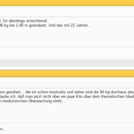
 Ist allerdings ernüchternd.
96 kg bei 1,90 m gestolpert. Und das mit 22 Jahren...
n gesehen... der ist schon muskulös und daher sind die 96 kg durchaus plaus
 glaube ich, daß man jetzt nicht über ein paar Kilo über dem theoretischen Id
n medizinischen Überwachung steht...
e...