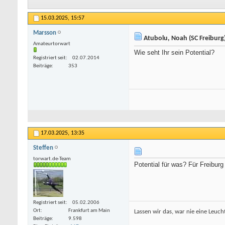
15.03.2025,
15:57
Marsson
Atubolu, Noah (SC Freiburg
Amateurtorwart
Wie seht Ihr sein Potential?
Registriert seit
02.07.2014
Beiträge
353
17.03.2025,
13:35
Steffen
torwart.de-Team
Potential für was? Für Freiburg
Registriert seit
05.02.2006
Ort
Frankfurt am Main
Lassen wir das, war nie eine Leucht
Beiträge
9.598