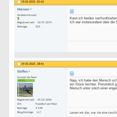
19.03.2025,
05:42
Marsson
Amateurtorwart
Kann ich beides nachvollziehen.
Ich war insbesondere über die 
Registriert seit
02.07.2014
Beiträge
353
19.03.2025,
18:41
Steffen
torwart.de-Team
Naja, ich habe den Mensch scho
ein Stück leichter. Persönlich
Mensch unter solch einer enge
Registriert seit
05.02.2006
Ort
Frankfurt am Main
Beiträge
9.598
Lassen wir das, war nie eine Leucht
Blog-Einträge
167