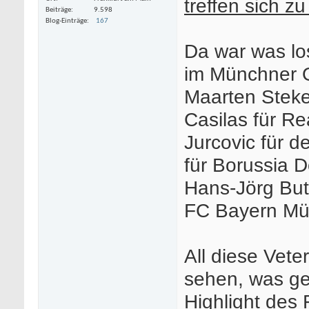
treffen sich z
Beiträge
9.598
Blog-Einträge
167
Da war was lo
im Münchner 
Maarten Steke
Casilas für Re
Jurcovic für d
für Borussia 
Hans-Jörg But
FC Bayern Mü
All diese Vete
sehen, was ge
Highlight des 