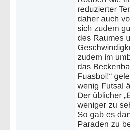
reduzierter T
daher auch vo
sich zudem gu
des Raumes un
Geschwindigke
zudem im umb
das Beckenbau
Fuasboi!“ gel
wenig Futsal 
Der üblicher „
weniger zu se
So gab es dan
Paraden zu b