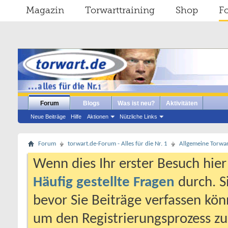
Magazin
Torwarttraining
Shop
F
Forum
Blogs
Was ist neu?
Aktivitäten
Neue Beiträge
Hilfe
Aktionen
Nützliche Links
Forum
torwart.de-Forum - Alles für die Nr. 1
Allgemeine Torwa
Wenn dies Ihr erster Besuch hier i
Häufig gestellte Fragen
durch. S
bevor Sie Beiträge verfassen könn
um den Registrierungsprozess zu 