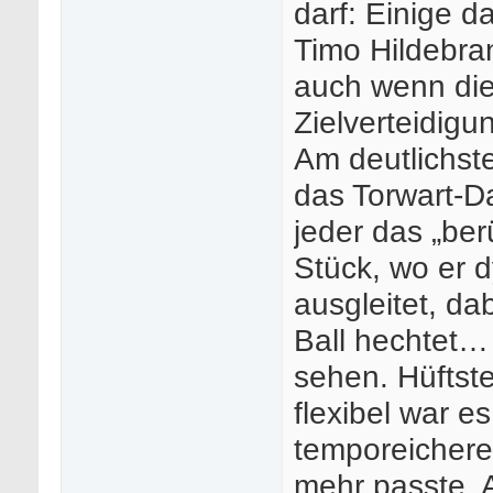
darf: Einige d
Timo Hildebran
auch wenn die
Zielverteidigu
Am deutlichst
das Torwart-D
jeder das „be
Stück, wo er d
ausgleitet, d
Ball hechtet…
sehen. Hüftst
flexibel war e
temporeichere 
mehr passte. 