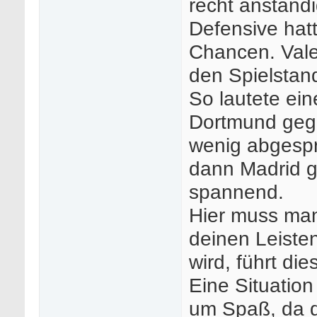
recht anständ
Defensive hat
Chancen. Valer
den Spielstand
So lautete ein
Dortmund gege
wenig abgespr
dann Madrid ge
spannend.
Hier muss man
deinen Leisten
wird, führt di
Eine Situation
um Spaß, da d