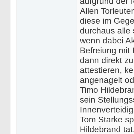
aufgrund der 
Allen Torleute
diese im Gege
durchaus alle 
wenn dabei Akt
Befreiung mit
dann direkt z
attestieren, ke
angenagelt ode
Timo Hildebran
sein Stellungs
Innenverteidig
Tom Starke spi
Hildebrand ta