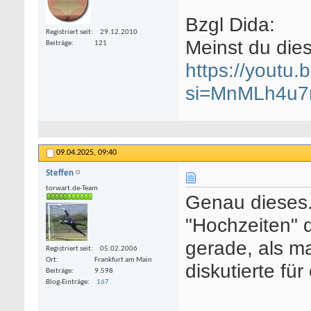
Bzgl Dida:
Registriert seit
29.12.2010
Meinst du die
Beiträge
121
https://youtu
si=MnMLh4u7
09.04.2025,
09:40
Steffen
torwart.de-Team
Genau dieses..
"Hochzeiten" 
gerade, als m
Registriert seit
05.02.2006
Ort
Frankfurt am Main
diskutierte fü
Beiträge
9.598
Blog-Einträge
167