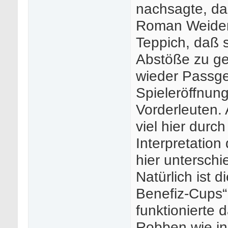
nachsagte, daß
Roman Weidenf
Teppich, daß s
Abstöße zu ge
wieder Passge
Spieleröffnun
Vorderleuten. 
viel hier durc
Interpretation
hier unterschi
Natürlich ist 
Benefiz-Cups“
funktionierte
Robben wie in 