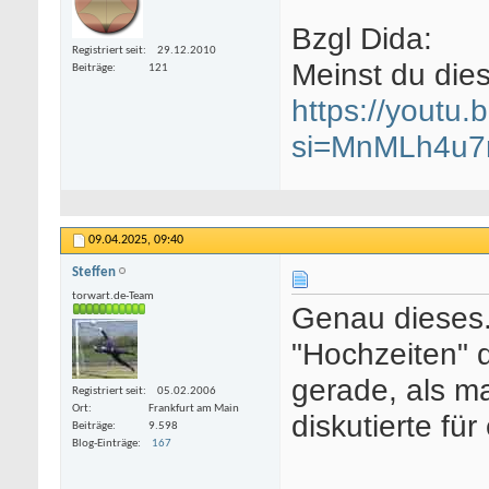
Bzgl Dida:
Registriert seit
29.12.2010
Meinst du die
Beiträge
121
https://youtu
si=MnMLh4u7
09.04.2025,
09:40
Steffen
torwart.de-Team
Genau dieses..
"Hochzeiten" 
gerade, als m
Registriert seit
05.02.2006
Ort
Frankfurt am Main
diskutierte fü
Beiträge
9.598
Blog-Einträge
167