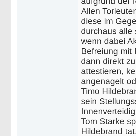
aufgrund der 
Allen Torleute
diese im Gege
durchaus alle 
wenn dabei Akt
Befreiung mit
dann direkt z
attestieren, ke
angenagelt ode
Timo Hildebran
sein Stellungs
Innenverteidig
Tom Starke spi
Hildebrand ta