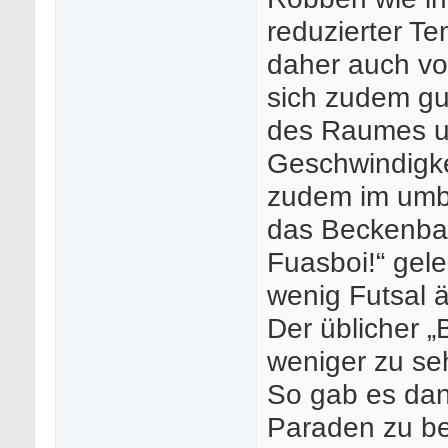
reduzierter T
daher auch vo
sich zudem gu
des Raumes un
Geschwindigke
zudem im umb
das Beckenbau
Fuasboi!“ gel
wenig Futsal 
Der üblicher „
weniger zu se
So gab es dan
Paraden zu b