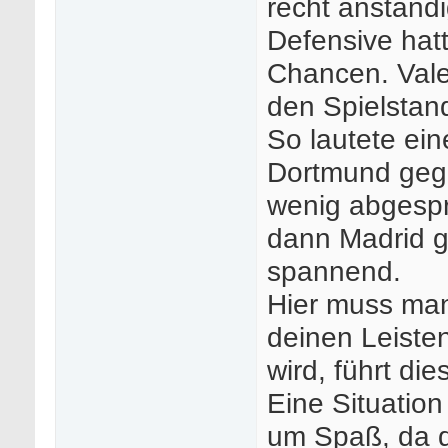
recht anständ
Defensive hat
Chancen. Valer
den Spielstand
So lautete ein
Dortmund gege
wenig abgespr
dann Madrid ge
spannend.
Hier muss man
deinen Leisten
wird, führt di
Eine Situation
um Spaß, da d