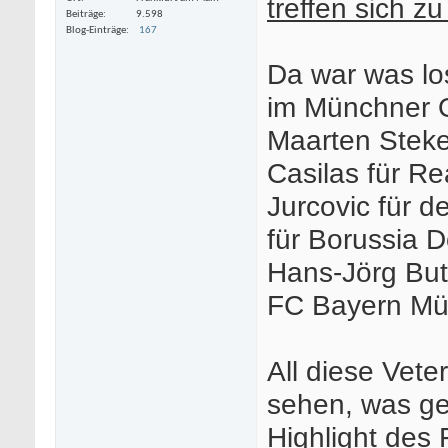
treffen sich z
Beiträge
9.598
Blog-Einträge
167
Da war was lo
im Münchner 
Maarten Steke
Casilas für Re
Jurcovic für d
für Borussia 
Hans-Jörg But
FC Bayern Mü
All diese Vete
sehen, was ge
Highlight des 