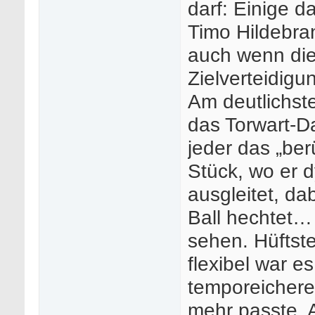
darf: Einige d
Timo Hildebran
auch wenn die
Zielverteidigu
Am deutlichst
das Torwart-D
jeder das „be
Stück, wo er d
ausgleitet, d
Ball hechtet…
sehen. Hüftst
flexibel war e
temporeichere 
mehr passte. 