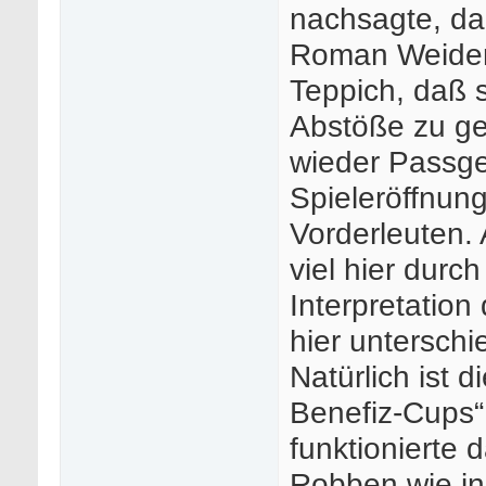
nachsagte, daß
Roman Weidenf
Teppich, daß s
Abstöße zu ge
wieder Passge
Spieleröffnun
Vorderleuten. 
viel hier durc
Interpretation
hier unterschi
Natürlich ist 
Benefiz-Cups“
funktionierte
Robben wie in 