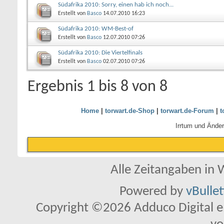
Südafrika 2010: Sorry, einen hab ich noch...
Erstellt von
Basco
14.07.2010
16:23
Südafrika 2010: WM-Best-of
Erstellt von
Basco
12.07.2010
07:26
Südafrika 2010: Die Viertelfinals
Erstellt von
Basco
02.07.2010
07:26
Ergebnis 1 bis 8 von 8
Home
|
torwart.de-Shop
|
torwart.de-Forum
|
t
Irrtum und Ände
Alle Zeitangaben in W
Powered by
vBulle
Copyright ©2026 Adduco Digital e.K