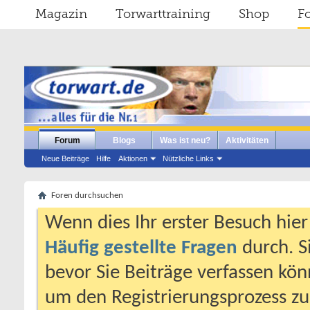
Magazin
Torwarttraining
Shop
F
Forum
Blogs
Was ist neu?
Aktivitäten
Neue Beiträge
Hilfe
Aktionen
Nützliche Links
Foren durchsuchen
Wenn dies Ihr erster Besuch hier i
Häufig gestellte Fragen
durch. S
bevor Sie Beiträge verfassen könn
um den Registrierungsprozess zu 