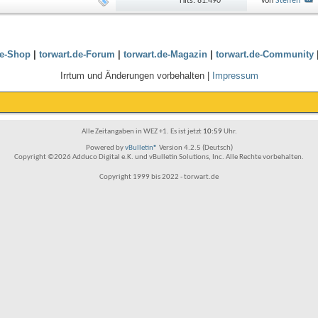
Hits: 81.490
von
Steffen
de-Shop
|
torwart.de-Forum
|
torwart.de-Magazin
|
torwart.de-Community
Irrtum und Änderungen vorbehalten |
Impressum
Alle Zeitangaben in WEZ +1. Es ist jetzt
10:59
Uhr.
Powered by
vBulletin®
Version 4.2.5 (Deutsch)
Copyright ©2026 Adduco Digital e.K. und vBulletin Solutions, Inc. Alle Rechte vorbehalten.
Copyright 1999 bis 2022 - torwart.de