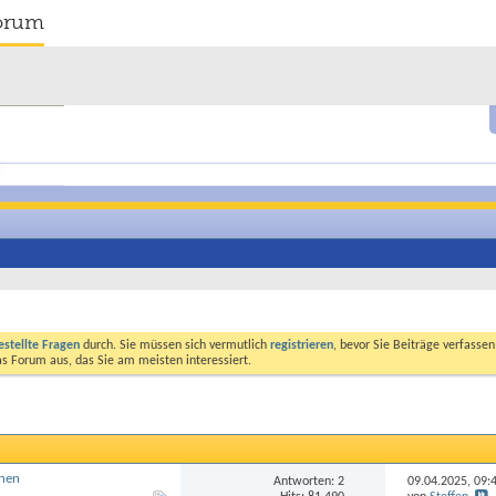
orum
estellte Fragen
durch. Sie müssen sich vermutlich
registrieren
, bevor Sie Beiträge verfasse
das Forum aus, das Sie am meisten interessiert.
anen
Antworten: 2
09.04.2025,
09: