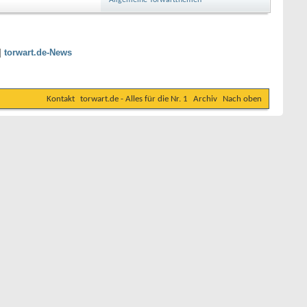
Allgemeine Torwartthemen
|
torwart.de-News
Kontakt
torwart.de - Alles für die Nr. 1
Archiv
Nach oben