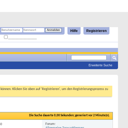
Hilfe
Registrieren
Angemeldet bleiben?
Erweiterte Suche
n können. Klicken Sie oben auf 'Registrieren', um den Registrierungsprozess zu
Die Suche dauerte
0,00
Sekunden; generiert vor 2 Minute(n).
Forum:
40