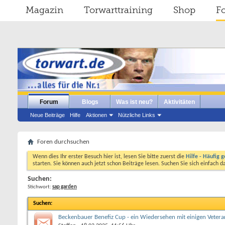
Magazin
Torwarttraining
Shop
F
Forum
Blogs
Was ist neu?
Aktivitäten
Neue Beiträge
Hilfe
Aktionen
Nützliche Links
Foren durchsuchen
Wenn dies Ihr erster Besuch hier ist, lesen Sie bitte zuerst die
Hilfe - Häufig g
starten. Sie können auch jetzt schon Beiträge lesen. Suchen Sie sich einfach 
Suchen:
Stichwort:
sap garden
Suchen
:
Beckenbauer Benefiz Cup - ein Wiedersehen mit einigen Veter