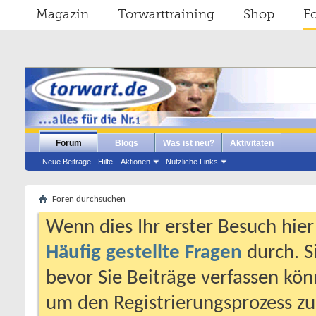
Magazin
Torwarttraining
Shop
F
Forum
Blogs
Was ist neu?
Aktivitäten
Neue Beiträge
Hilfe
Aktionen
Nützliche Links
Foren durchsuchen
Wenn dies Ihr erster Besuch hier i
Häufig gestellte Fragen
durch. S
bevor Sie Beiträge verfassen könn
um den Registrierungsprozess zu 