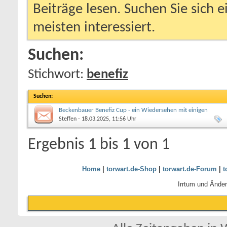
Beiträge lesen. Suchen Sie sich 
meisten interessiert.
Suchen:
Stichwort:
benefiz
Suchen
:
Beckenbauer Benefiz Cup - ein Wiedersehen mit einigen
Veteranen
Steffen
- 18.03.2025, 11:56 Uhr
Ergebnis 1 bis 1 von 1
Home
|
torwart.de-Shop
|
torwart.de-Forum
|
t
Irrtum und Ände