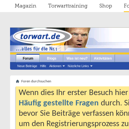
Magazin
Torwarttraining
Shop
F
Forum
Blogs
Was ist neu?
Aktivitäten
Neue Beiträge
Hilfe
Aktionen
Nützliche Links
Foren durchsuchen
Wenn dies Ihr erster Besuch hier i
Häufig gestellte Fragen
durch. S
bevor Sie Beiträge verfassen könn
um den Registrierungsprozess zu 