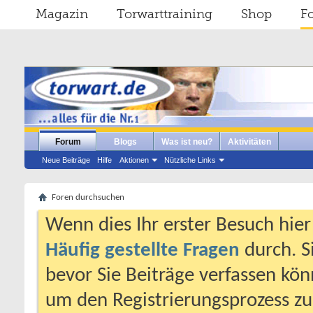
Magazin
Torwarttraining
Shop
F
Forum
Blogs
Was ist neu?
Aktivitäten
Neue Beiträge
Hilfe
Aktionen
Nützliche Links
Foren durchsuchen
Wenn dies Ihr erster Besuch hier i
Häufig gestellte Fragen
durch. S
bevor Sie Beiträge verfassen könn
um den Registrierungsprozess zu 