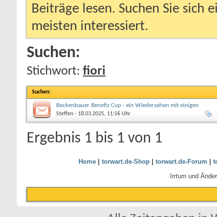
Beiträge lesen. Suchen Sie sich 
meisten interessiert.
Suchen:
Stichwort:
fiori
Suchen
:
Beckenbauer Benefiz Cup - ein Wiedersehen mit einigen
Veteranen
Steffen
- 18.03.2025, 11:56 Uhr
Ergebnis 1 bis 1 von 1
Home
|
torwart.de-Shop
|
torwart.de-Forum
|
t
Irrtum und Ände