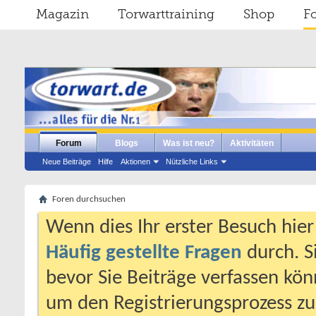
Magazin
Torwarttraining
Shop
F
Forum
Blogs
Was ist neu?
Aktivitäten
Neue Beiträge
Hilfe
Aktionen
Nützliche Links
Foren durchsuchen
Wenn dies Ihr erster Besuch hier i
Häufig gestellte Fragen
durch. S
bevor Sie Beiträge verfassen könn
um den Registrierungsprozess zu 