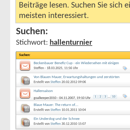
Beiträge lesen. Suchen Sie sich 
meisten interessiert.
Suchen:
Stichwort:
hallenturnier
Suchen
:
Beckenbauer Benefiz Cup - ein Wiedersehen mit einigen
Veteranen
Steffen
- 18.03.2025, 11:56 Uhr
Von Blauen Mauer, Erwartungshaltungen und zerstörten
Träumen
Erstellt von
Steffen
20.02.2012
09:06
Hallensaison
1
2
3
...
10
goalkeeper2010
- 04.11.2007, 19:10 Uhr
Blaue Mauer: The return of....
Erstellt von
Steffen
10.01.2011
10:04
Ein Underdog und der Schnee
Erstellt von
Steffen
30.12.2010
15:07