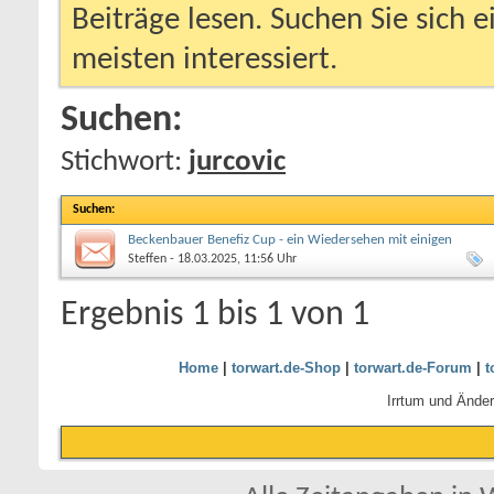
Beiträge lesen. Suchen Sie sich 
meisten interessiert.
Suchen:
Stichwort:
jurcovic
Suchen
:
Beckenbauer Benefiz Cup - ein Wiedersehen mit einigen
Veteranen
Steffen
- 18.03.2025, 11:56 Uhr
Ergebnis 1 bis 1 von 1
Home
|
torwart.de-Shop
|
torwart.de-Forum
|
t
Irrtum und Ände