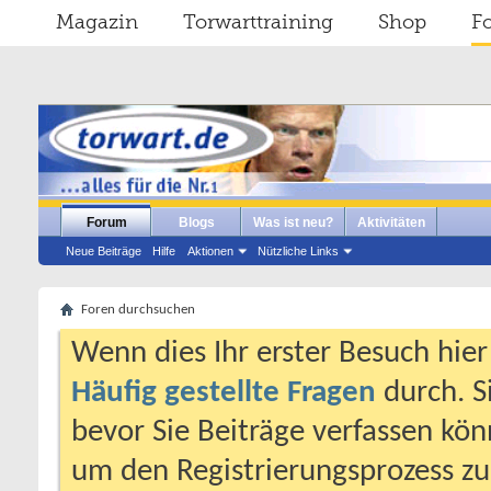
Magazin
Torwarttraining
Shop
F
Forum
Blogs
Was ist neu?
Aktivitäten
Neue Beiträge
Hilfe
Aktionen
Nützliche Links
Foren durchsuchen
Wenn dies Ihr erster Besuch hier i
Häufig gestellte Fragen
durch. S
bevor Sie Beiträge verfassen könn
um den Registrierungsprozess zu 