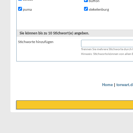
buffon
puma
stekelenburg
Sie können bis zu 10 Stichwort(e) angeben.
Stichworte hinzufügen
Trennen Sie mehrere Stichworte durch
Hinweis: Stichworte können von allen
Home
|
torwart.