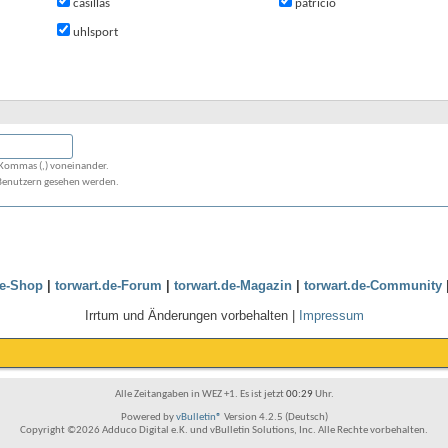
casillas
patrício
uhlsport
 Kommas (,) voneinander.
 Benutzern gesehen werden.
de-Shop
|
torwart.de-Forum
|
torwart.de-Magazin
|
torwart.de-Community
Irrtum und Änderungen vorbehalten |
Impressum
Alle Zeitangaben in WEZ +1. Es ist jetzt
00:29
Uhr.
Powered by
vBulletin®
Version 4.2.5 (Deutsch)
Copyright ©2026 Adduco Digital e.K. und vBulletin Solutions, Inc. Alle Rechte vorbehalten.