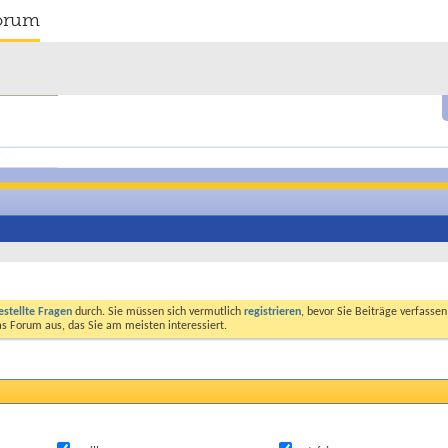
orum
estellte Fragen
durch. Sie müssen sich vermutlich
registrieren
, bevor Sie Beiträge verfasse
das Forum aus, das Sie am meisten interessiert.