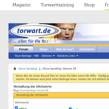
Magazin
Torwarttraining
Shop
F
Forum
Blogs
Was ist neu?
Aktivitäten
Neue Beiträge
Hilfe
Aktionen
Nützliche Links
Glove Spotting
Glove Spotting: Volume 38
Wenn dies Ihr erster Besuch hier ist, lesen Sie bitte zuerst die
Hilfe - Häufig g
starten. Sie können auch jetzt schon Beiträge lesen. Suchen Sie sich einfach 
Verwaltung der Stichworte
Blog:
Glove Spotting: Volume 38
Verwaltung der Stichworte
Stichworte
adidas