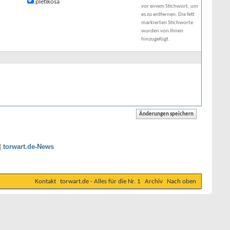
pletikosa
vor einem Stichwort, um
es zu entfernen. Die fett
markierten Stichworte
wurden von Ihnen
hinzugefügt.
|
torwart.de-News
Kontakt
torwart.de - Alles für die Nr. 1
Archiv
Nach oben