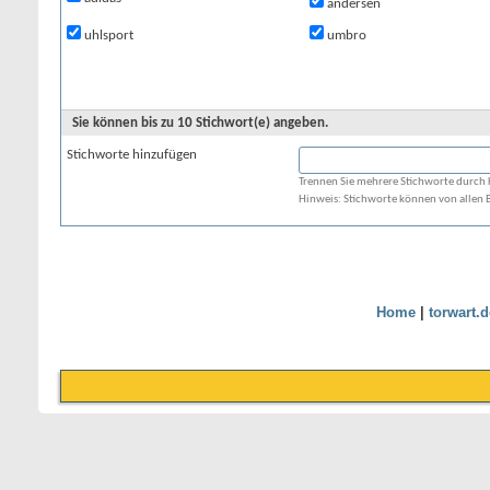
andersen
uhlsport
umbro
Sie können bis zu 10 Stichwort(e) angeben.
Stichworte hinzufügen
Trennen Sie mehrere Stichworte durch
Hinweis: Stichworte können von allen
Home
|
torwart.