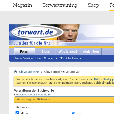
Magazin
Torwarttraining
Shop
F
Forum
Blogs
Was ist neu?
Aktivitäten
Neue Beiträge
Hilfe
Aktionen
Nützliche Links
Glove Spotting
Glove Spotting: Volume 39
Wenn dies Ihr erster Besuch hier ist, lesen Sie bitte zuerst die
Hilfe - Häufig g
starten. Sie können auch jetzt schon Beiträge lesen. Suchen Sie sich einfach 
Verwaltung der Stichworte
Blog:
Glove Spotting: Volume 39
Verwaltung der Stichworte
Stichworte
adidas