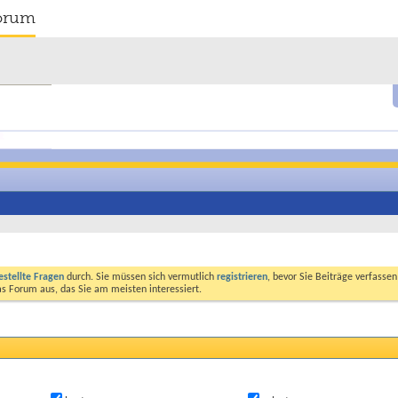
orum
estellte Fragen
durch. Sie müssen sich vermutlich
registrieren
, bevor Sie Beiträge verfasse
das Forum aus, das Sie am meisten interessiert.