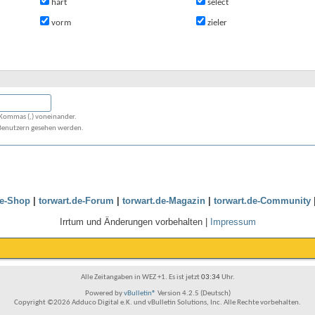
hart
select
vorm
zieler
 Kommas (,) voneinander.
 Benutzern gesehen werden.
de-Shop
|
torwart.de-Forum
|
torwart.de-Magazin
|
torwart.de-Community
Irrtum und Änderungen vorbehalten |
Impressum
Alle Zeitangaben in WEZ +1. Es ist jetzt
03:34
Uhr.
Powered by
vBulletin®
Version 4.2.5 (Deutsch)
Copyright ©2026 Adduco Digital e.K. und vBulletin Solutions, Inc. Alle Rechte vorbehalten.