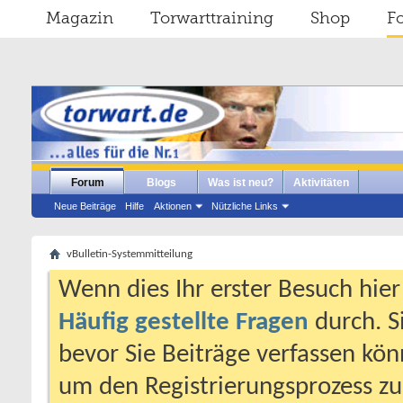
Magazin
Torwarttraining
Shop
F
Forum
Blogs
Was ist neu?
Aktivitäten
Neue Beiträge
Hilfe
Aktionen
Nützliche Links
vBulletin-Systemmitteilung
Wenn dies Ihr erster Besuch hier i
Häufig gestellte Fragen
durch. S
bevor Sie Beiträge verfassen könn
um den Registrierungsprozess zu 