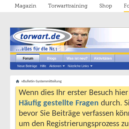
Magazin
Torwarttraining
Shop
F
Forum
Blogs
Was ist neu?
Aktivitäten
Neue Beiträge
Hilfe
Aktionen
Nützliche Links
vBulletin-Systemmitteilung
Wenn dies Ihr erster Besuch hier i
Häufig gestellte Fragen
durch. S
bevor Sie Beiträge verfassen könn
um den Registrierungsprozess zu 